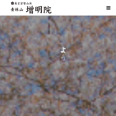
増
よ
明
う
院
こ
へ
そ