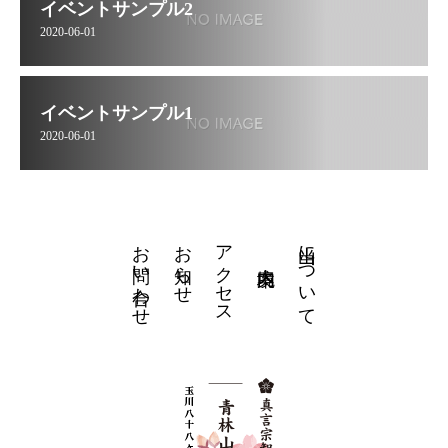
イベントサンプル2
2020-06-01
イベントサンプル1
2020-06-01
お問い合わせ
お知らせ
アクセス
当山について